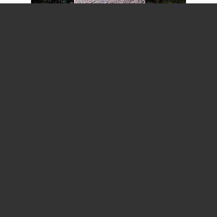
Urnengrabstele aus Comblanchien Clair (Kalkstein aus
Frankreich) in Schorndorf-Weiler
Grabzeichen aus Kirchheimer Muschelkalk in Schordnorf-
Unterberken